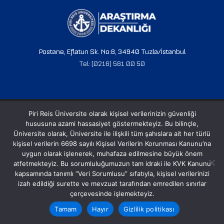
Postane, Eflatun Sk. No:8, 34940 Tuzla/İstanbul
Tel: (0216) 581 00 50
© 2024 PRU. Tüm hakları saklıdır.
Piri Reis Üniversite olarak kişisel verilerinizin güvenliği
hususuna azami hassasiyet göstermekteyiz. Bu bilinçle,
Üniversite olarak, Üniversite ile ilişkili tüm şahıslara ait her türlü
kişisel verilerin 6698 sayılı Kişisel Verilerin Korunması Kanunu’na
uygun olarak işlenerek, muhafaza edilmesine büyük önem
atfetmekteyiz. Bu sorumluluğumuzun tam idraki ile KVK Kanunu
kapsamında tanımlı “Veri Sorumlusu” sıfatıyla, kişisel verilerinizi
izah edildiği surette ve mevzuat tarafından emredilen sınırlar
çerçevesinde işlemekteyiz.
Tamam
Hayır
Gizlilik politikası