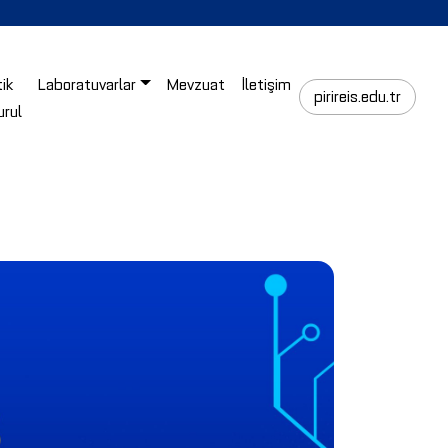
tik
Laboratuvarlar
Mevzuat
İletişim
pirireis.edu.tr
urul