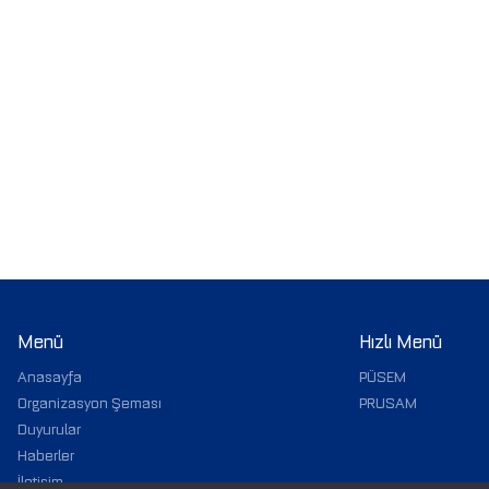
Menü
Hızlı Menü
Anasayfa
PÜSEM
Organizasyon Şeması
PRUSAM
Duyurular
Haberler
İletişim