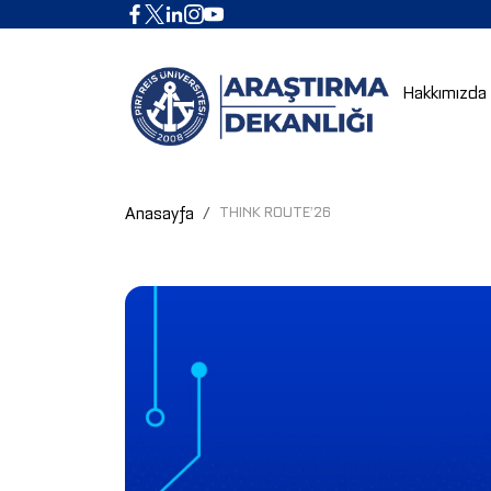
Hakkımızda
Anasayfa
THINK ROUTE’26