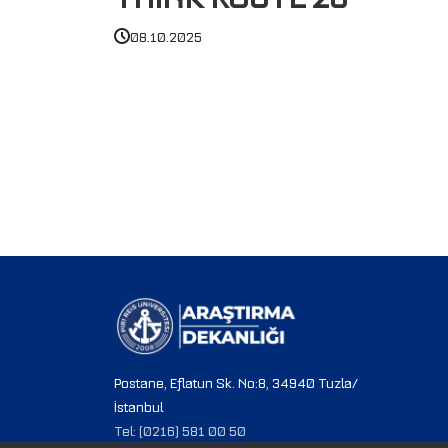
08.10.2025
Postane, Eflatun Sk. No:8, 34940 Tuzla/
İstanbul
Tel: (0216) 581 00 50