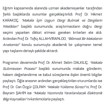
Eğitim kapsamında alanında uzman akademisyenler tarafından
farklı başlıklarda sunumlar gerçekleştirildi. Prof. Dr. Hikmet
KARAKOÇ,
“Makale İçin Uygun Dergi Bulmak ve Dergilerin
Nitelikleri”
başlıklı sunumunda, araştırmacıların doğru dergi
seçimi yaparken dikkat etmesi gereken kriterleri ele aldı.
Ardından Prof. Dr. Tofiq ALLAHVİRANLOO,
“Bilimsel Bir Makalenin
Anatomisi”
konulu sunumuyla akademik bir çalışmanın temel
yapı taşlarını detaylı şekilde aktardı.
Programın devamında Prof. Dr. Ahmet Selim DALKILIÇ,
“Makale
Submission Prosesi”
başlıklı sunumunda makale gönderim,
hakem değerlendirme ve kabul süreçlerine ilişkin önemli bilgiler
paylaştı. Öğle arasının ardından gerçekleştirilen oturumlarda ise
Prof. Dr. Can Özgür ÇOLPAN
“Makale Yükleme Süreci”ni,
Prof. Dr.
Bayram ŞAHİN ise
“Makale Yazımında Yararlanılacak Elektronik
Bilgi Kaynakları”nı
katılımcılarla paylaştı.