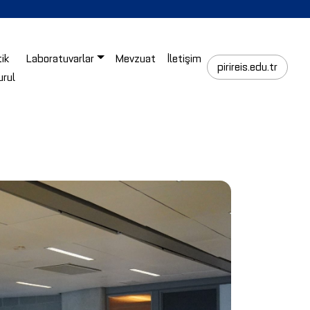
tik
Laboratuvarlar
Mevzuat
İletişim
pirireis.edu.tr
urul