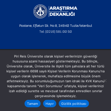
Postane, Eflatun Sk. No:8, 34940 Tuzla/İstanbul
Tel: (0216) 581 00 50
© 2024 PRU. Tüm hakları saklıdır.
Piri Reis Üniversite olarak kişisel verilerinizin güvenliği
hususuna azami hassasiyet göstermekteyiz. Bu bilinçle,
Üniversite olarak, Üniversite ile ilişkili tüm şahıslara ait her türlü
kişisel verilerin 6698 sayılı Kişisel Verilerin Korunması Kanunu’na
uygun olarak işlenerek, muhafaza edilmesine büyük önem
atfetmekteyiz. Bu sorumluluğumuzun tam idraki ile KVK Kanunu
kapsamında tanımlı “Veri Sorumlusu” sıfatıyla, kişisel verilerinizi
izah edildiği surette ve mevzuat tarafından emredilen sınırlar
çerçevesinde işlemekteyiz.
Tamam
Hayır
Gizlilik politikası