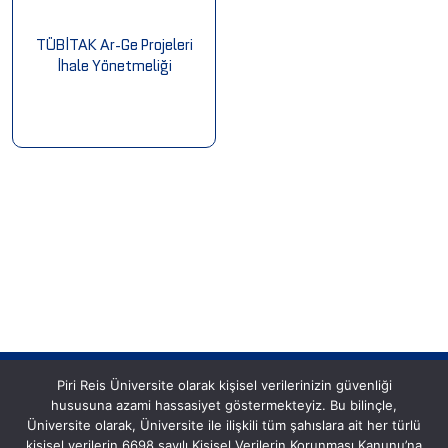
TÜBİTAK Ar-Ge Projeleri
İhale Yönetmeliği
Piri Reis Üniversite olarak kişisel verilerinizin güvenliği
hususuna azami hassasiyet göstermekteyiz. Bu bilinçle,
Üniversite olarak, Üniversite ile ilişkili tüm şahıslara ait her türlü
kişisel verilerin 6698 sayılı Kişisel Verilerin Korunması Kanunu’na