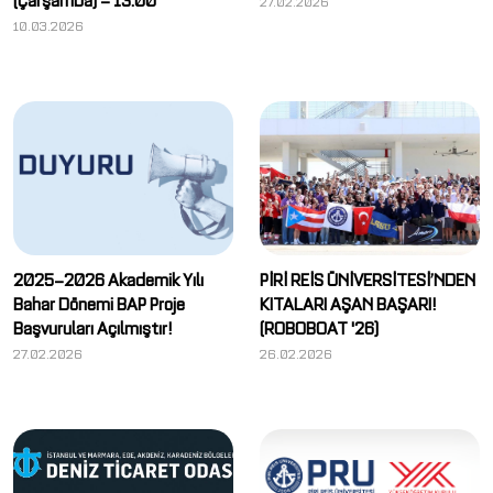
27.02.2026
10.03.2026
2025–2026 Akademik Yılı
PİRİ REİS ÜNİVERSİTESİ’NDEN
Bahar Dönemi BAP Proje
KITALARI AŞAN BAŞARI!
Başvuruları Açılmıştır!
️(ROBOBOAT '26)
27.02.2026
26.02.2026