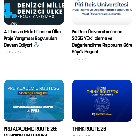
4. Denizci Millet Denizci Ülke
Piri Reis Üniversitesi'nden
Proje Yarışması Başvuruları
2025 YÖK İzleme ve
Devam Ediyor!
Değerlendirme Raporu'na Göre
Büyük Başarı!
25.02.2026
30.12.2025
PRU ACADEMIC ROUTE’26:
THINK ROUTE'26
MORNING DIALOGUES
08.10.2025