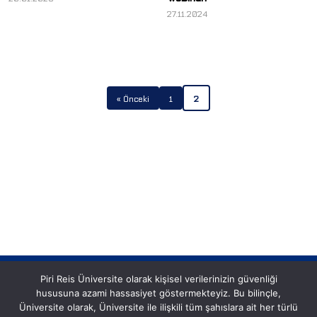
27.11.2024
« Önceki
1
2
Piri Reis Üniversite olarak kişisel verilerinizin güvenliği
hususuna azami hassasiyet göstermekteyiz. Bu bilinçle,
Üniversite olarak, Üniversite ile ilişkili tüm şahıslara ait her türlü